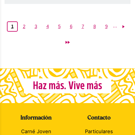
Paginación
…
Página
1
Página
2
Página
3
Página
4
Página
5
Página
6
Página
7
Página
8
Página
9
actual
Haz más. Vive más
Información
Contacto
Carné Joven
Particulares